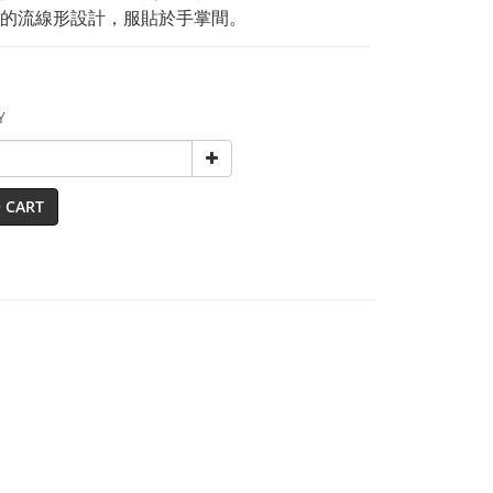
的流線形設計，服貼於手掌間。
Y
 CART