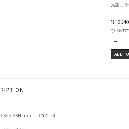
人體工學
NT$540
QUANTIT
ADD TO
RIPTION
178 × 68H mm ／ 1000 ml