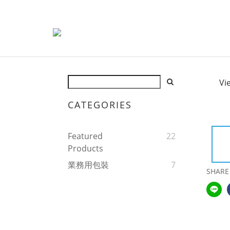
Vi
CATEGORIES
Featured
22
Products
業務用包裝
7
SHARE