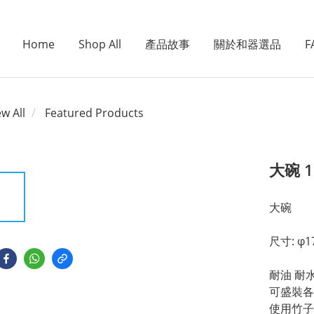
Home
Shop All
產品故事
關於和器選品
F
ew All
Featured Products
大碗 
大碗
尺寸: φ17
耐油 耐
可盛裝各
使用竹子