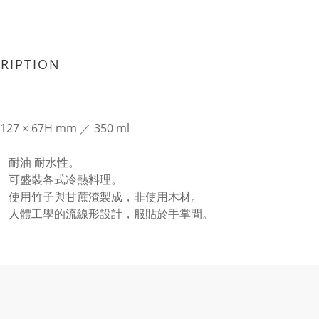
RIPTION
127 × 67H mm ／ 350 ml
耐油 耐水性。
可盛裝各式冷熱料理。
使用竹子與甘蔗渣製成，非使用木材。
人體工學的流線形設計，服貼於手掌間。