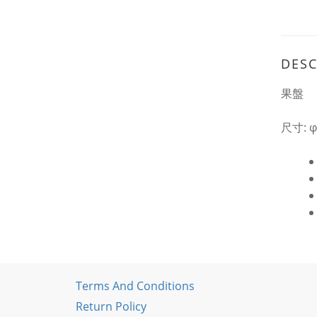
DESC
果盤
尺寸: φ
Terms And Conditions
Return Policy