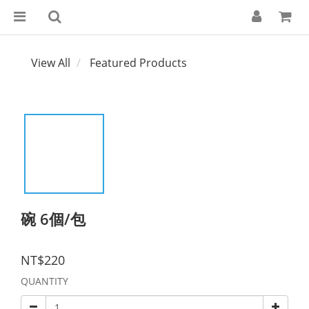
View All
Featured Products
碗 6個/包
NT$220
QUANTITY