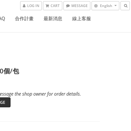
LOG IN
CART
MESSAGE
English
AQ
合作計畫
最新消息
線上客服
50個/包
ssage the shop owner for order details.
GE