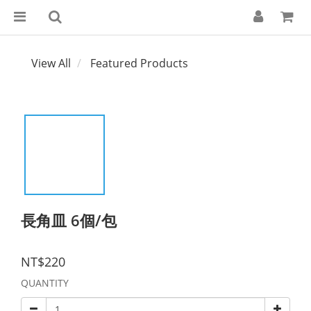
View All
Featured Products
長角皿 6個/包
NT$220
QUANTITY